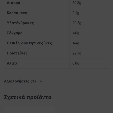
Λιπαρά
50.3g
Κορεσμένα
9.4g
Υδατάνθρακες
20.5g
Σάκχαρα
4.6g
Ολικές Διαιτητικές Ίνες
4.4g
Πρωτεΐνες
22.1g
Αλάτι
0.0g
Αξιολογήσεις (1)
Σχετικά προϊόντα