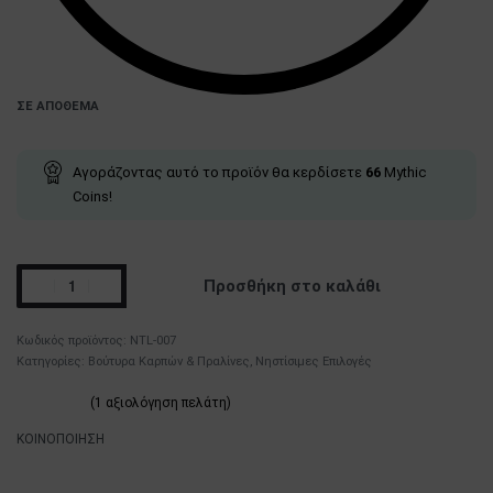
ΣΕ ΑΠΌΘΕΜΑ
Αγοράζοντας αυτό το προϊόν θα κερδίσετε
66
Mythic
Coins!
Προσθήκη στο καλάθι
NTL-007
Κατηγορίες:
Βούτυρα Καρπών & Πραλίνες
,
Νηστίσιμες Επιλογές
(
1
αξιολόγηση πελάτη)
Βαθμολογήθηκε με
1
5.00
από 5 με βάση
βαθμολογία πελάτη
ΚΟΙΝΟΠΟΙΗΣΗ