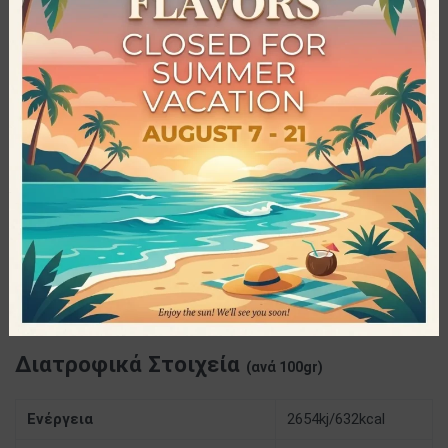
(χρωστικές, συντηρητικά κ.α.). Σκοπός της εταιρείας είναι
να παρέχει προϊόντα που να συνδυάζουν την υψηλή
θρεπτική αξία με την γεύση και να είναι απόλυτα υγιεινά.
Προδιαγραφές
The Nutlers – Βούτυρα Ξηρών Καρπών
ΠΑΡΑΓΩΓΌΣ
Vegan
,
Φυσικό Προϊόν
,
Χωρίς Γλουτένη
,
Χωρίς Ζάχαρη
,
Χωρίς Συντηρητικά
,
ΙΔΙΌΤΗΤΕΣ
Χωρίς Φοινικέλαιο
,
Υψηλή Πρωτεΐνη
250gr
ΜΈΓΕΘΟΣ
Διατροφικά Στοιχεία
(ανά 100gr)
Ενέργεια
2654kj/632kcal