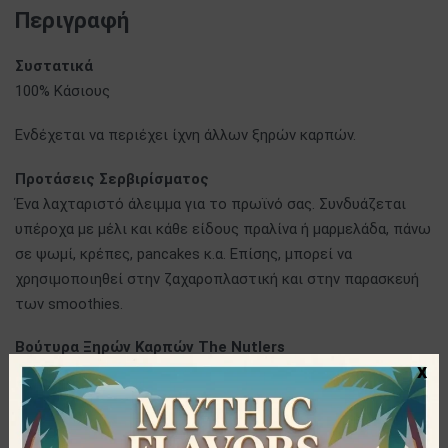
Περιγραφή
Συστατικά
100% Κάσιους
Ενδέχεται να περιέχει ίχνη άλλων ξηρών καρπών.
Προτάσεις Σερβιρίσματος
Ένα λαχταριστό άλειμμα για το πρωϊνό σας. Συνδυάζεται
υπέροχα με μέλι και κάθε είδους πραλίνα ή μαρμελάδα, πάνω
σε ψωμί, κρέπες, pancakes κ.α. Επίσης, μπορεί να
χρησιμοποιηθεί στην ζαχαροπλαστική και στην παρασκευή
των smoothies.
Βούτυρα Ξηρών Καρπών The Nutlers
x
Η εταιρεία The Nutlers, με έδρα τον Βόλο, έχει κατακτήσει
την ελληνική αγορά βουτύρων ξηρών καρπών. Τα
πεντανόστιμα τους βούτυρα, παράγονται από υψηλής
ποιότητας πρώτες ύλες και δεν έχουν κανένα πρόσθετο