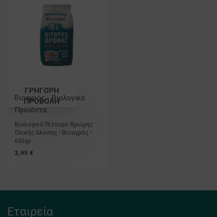
ΓΡΗΓΟΡΗ
Βιοαγρός - Βιολογικά
ΠΡΟΒΟΛΗ
Προϊόντα
Βιολογικό Πίτουρο Βρώμης
Ολικής Άλεσης • Βιοαγρός •
600γρ
2,95
€
Εταιρεία