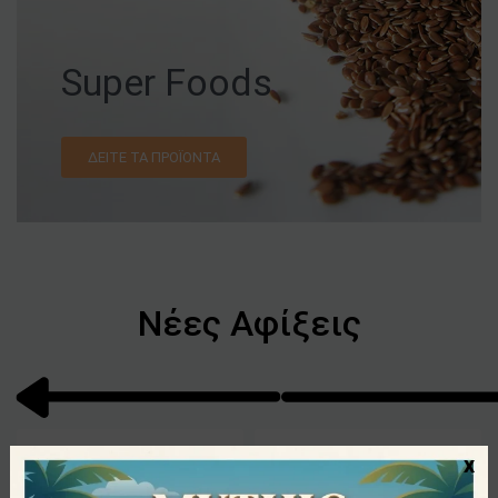
Super Foods
ΔΕΊΤΕ ΤΑ ΠΡΟΪΌΝΤΑ
Νέες Αφίξεις
x