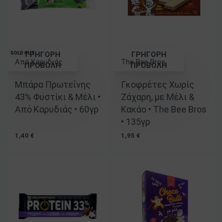
ΓΡΗΓΟΡΗ
ΓΡΗΓΟΡΗ
SOLD OUT
Από Καρυδιάς
The Bee Bros
ΠΡΟΒΟΛΗ
ΠΡΟΒΟΛΗ
Βαθμολογήθηκε με
5.00
από 5
Βαθμολογήθηκε με
5.00
από 5
Μπάρα Πρωτεΐνης
Γκοφρέτες Χωρίς
43% Φυστίκι & Μέλι •
Ζάχαρη, με Μέλι &
Από Καρυδιάς • 60γρ
Κακάο • The Bee Bros
• 135γρ
1,40
€
1,95
€