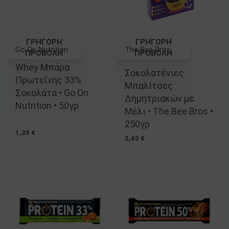
ΓΡΗΓΟΡΗ
ΓΡΗΓΟΡΗ
Go On Nutrition
The Bee Bros
ΠΡΟΒΟΛΗ
ΠΡΟΒΟΛΗ
Whey Μπάρα
Βαθμολογήθηκε με
5.00
από 5
Σοκολατένιες
Πρωτεΐνης 33%
Μπαλίτσες
Σοκολάτα • Go On
Δημητριακών με
Nutrition • 50γρ
Μέλι • The Bee Bros •
250γρ
1,35
€
3,40
€