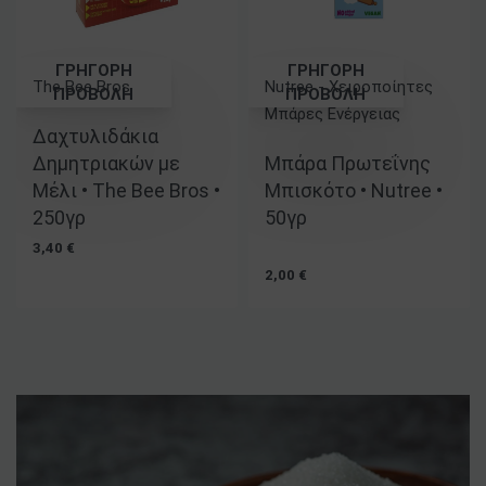
ΓΡΗΓΟΡΗ
ΓΡΗΓΟΡΗ
The Bee Bros
Nutree - Χειροποίητες
ΠΡΟΒΟΛΗ
ΠΡΟΒΟΛΗ
Μπάρες Ενέργειας
Βαθμολογήθηκε με
5.00
από 5
Δαχτυλιδάκια
Βαθμολογήθηκε με
5.00
από 5
Δημητριακών με
Μπάρα Πρωτεΐνης
Μέλι • The Bee Bros •
Μπισκότο • Nutree •
250γρ
50γρ
3,40
€
2,00
€