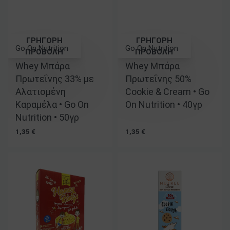
ΓΡΗΓΟΡΗ
ΓΡΗΓΟΡΗ
Go On Nutrition
Go On Nutrition
ΠΡΟΒΟΛΗ
ΠΡΟΒΟΛΗ
Whey Μπάρα
Whey Μπάρα
Πρωτεΐνης 33% με
Πρωτεΐνης 50%
Αλατισμένη
Cookie & Cream • Go
Καραμέλα • Go On
On Nutrition • 40γρ
Nutrition • 50γρ
1,35
€
1,35
€