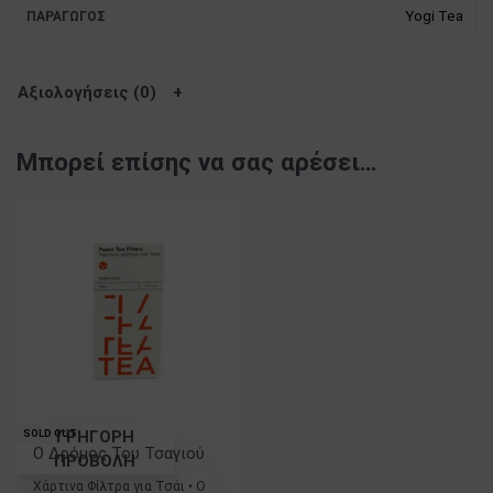
Yogi Tea
ΠΑΡΑΓΩΓΌΣ
Αξιολογήσεις (0)
Μπορεί επίσης να σας αρέσει…
ΓΡΗΓΟΡΗ
SOLD OUT
Ο Δρόμος Του Τσαγιού
ΠΡΟΒΟΛΗ
Χάρτινα Φίλτρα για Τσάι • Ο