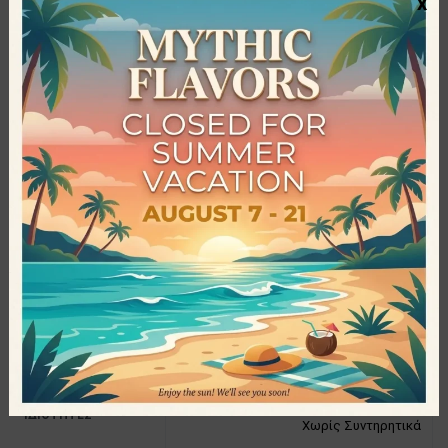
x
Για περισσότερο από 30 έτη, η εταιρεία Yogi Tea
παρασκευάζει βιολογικά τσάγια με υπέροχες γεύσεις και
αμέτρητες ευεργετικές επιδράσεις στο ανθρώπινο σώμα.
Εμπνευσμένη από την αρχαία ολιστική θεραπευτική
φιλοσοφία της Αγιουβέρδα, παράγει βοτανικά μίγματα, που
καλύπτουν όλες τις ανάγκες του καταναλωτικού κοινού και
ικανοποιούν και τους πιο απαιτητικούς! Με τη
χρησιμοποίηση μπαχαρικών και βοτάνων υψηλής
ποιότητας, με την χρήση της πιο σύγχρονης τεχνολογίας
και με τους πιο αυστηρούς ποιοτικούς ελέγχους, τα τσάγια
Yogi Tea θεωρούνται εγγύηση για τους λάτρεις του είδους!
Προδιαγραφές
31gr
ΜΈΓΕΘΟΣ
Vegan
,
Βιολογικό
,
Χωρίς Ζάχαρη
,
ΙΔΙΌΤΗΤΕΣ
Χωρίς Συντηρητικά