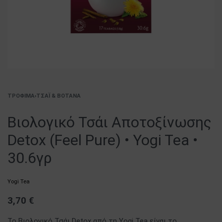
ΤΡΌΦΙΜΑ
›
ΤΣΆΙ & ΒΌΤΑΝΑ
Βιολογικό Τσάι Αποτοξίνωσης
Detox (Feel Pure) • Yogi Tea •
30.6γρ
Yogi Tea
3,70
€
Το Βιολογικό Τσάι Detox από τη Yogi Tea είναι το