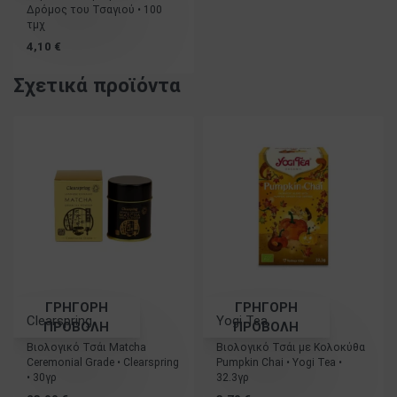
Δρόμος του Τσαγιού • 100
τμχ
4,10
€
Σχετικά προϊόντα
ΓΡΗΓΟΡΗ
ΓΡΗΓΟΡΗ
Clearspring
Yogi Tea
ΠΡΟΒΟΛΗ
ΠΡΟΒΟΛΗ
Βιολογικό Τσάι Matcha
Βιολογικό Τσάι με Κολοκύθα
Ceremonial Grade • Clearspring
Pumpkin Chai • Yogi Tea •
• 30γρ
32.3γρ