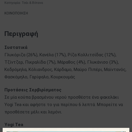
Κατηγορία:
Τσάι & Βότανα
ΚΟΙΝΟΠΟΙΗΣΗ
Περιγραφή
Συστατικά
Γλυκόριζα (26%), Κανέλα (17%), Ρίζα Κολλιτσίδας (12%),
Τζίντζερ, Πικραλίδα (7%), Μάραθος (4%), Γλυκάνισο (3%),
Κεδρόμηλα, Κόλιανδρος, Κάρδαμο, Μαύρο Πιπέρι, Μαϊντανός,
Φασκόμηλο, Γαρίφαλο, Κουρκουμάς
Προτάσεις Σερβιρίσματος
Σε μία κούπα βρασμένου νερού προσθέστε ένα φακελάκι
Yogi Tea και αφήστε το για περίπου 6 λεπτά. Μπορείτε να
προσθέσετε μέλι και λεμόνι.
Yogi Tea