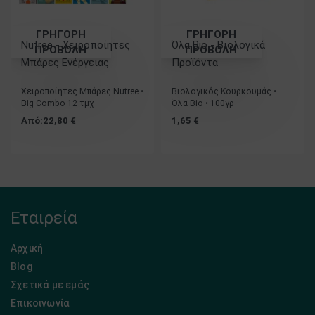
ΓΡΗΓΟΡΗ
ΓΡΗΓΟΡΗ
Nutree - Χειροποίητες
Όλα Bio - Βιολογικά
ΠΡΟΒΟΛΗ
ΠΡΟΒΟΛΗ
Μπάρες Ενέργειας
Προϊόντα
Βαθμολογήθηκε με
5.00
από 5
Βαθμολογήθηκε με
5.00
από 5
Χειροποίητες Μπάρες Nutree •
Βιολογικός Κουρκουμάς •
Big Combo 12 τμχ
Όλα Bio • 100γρ
Από:
22,80
€
1,65
€
Εταιρεία
Αρχική
Blog
Σχετικά με εμάς
Επικοινωνία