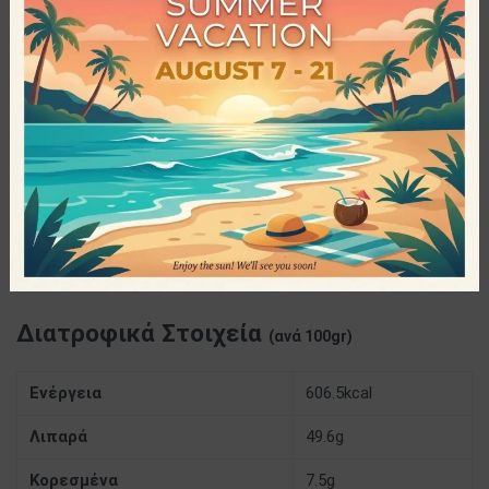
εδρεύει στην Κατερίνη, με μακροχρόνια παρουσία στην
εγχώρια αγορά ξηρών καρπών. Η σπεσιαλιτέ της
οικογένειας, είναι η παραγωγή σνακ και βουτύρων από
ξηρούς καρπούς, κορυφαίας ποιότητας και θρεπτικής αξίας.
Προδιαγραφές
350gr
ΜΈΓΕΘΟΣ
Από Καρυδιάς
ΠΑΡΑΓΩΓΌΣ
Διατροφικά Στοιχεία
(ανά 100gr)
Ενέργεια
606.5kcal
Λιπαρά
49.6g
Κορεσμένα
7.5g