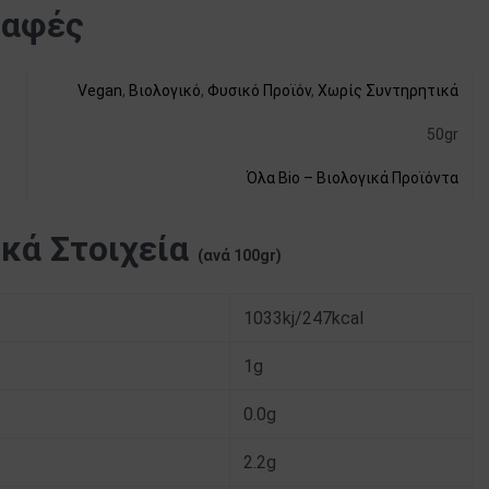
ραφές
Vegan
,
Βιολογικό
,
Φυσικό Προϊόν
,
Χωρίς Συντηρητικά
50gr
Όλα Bio – Βιολογικά Προϊόντα
κά Στοιχεία
(ανά 100gr)
1033kj/247kcal
1g
0.0g
2.2g