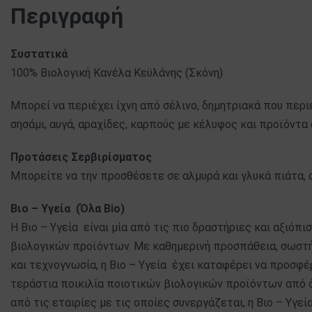
Περιγραφή
Συστατικά
100% Βιολογική Κανέλα Κεϋλάνης (Σκόνη)
Μπορεί να περιέχει ίχνη από σέλινο, δημητριακά που περιέχ
σησάμι, αυγά, αραχίδες, καρπούς με κέλυφος και προϊόντα
Προτάσεις Σερβιρίσματος
Μπορείτε να την προσθέσετε σε αλμυρά και γλυκά πιάτα, 
Βιο – Υγεία (Όλα
Bio)
Η Βιο – Υγεία είναι μία από τις πιο δραστήριες και αξιόπ
βιολογικών προϊόντων. Με καθημερινή προσπάθεια, σωστή
και τεχνογνωσία, η Βιο – Υγεία έχει καταφέρει να προσφ
τεράστια ποικιλία ποιοτικών βιολογικών προϊόντων από 
από τις εταιρίες με τις οποίες συνεργάζεται, η Βιο – Υγεί