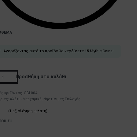
ΌΘΕΜΑ
Αγοράζοντας αυτό το προϊόν θα κερδίσετε
15
Mythic Coins!
Προσθήκη στο καλάθι
OBI-004
ρίες:
Αλάτι - Μπαχαρικά
,
Νηστίσιμες Επιλογές
(
1
αξιολόγηση πελάτη)
λογήθηκε με
5.00
από 5 με βάση
βαθμολογία πελάτη
ΠΟΙΗΣΗ