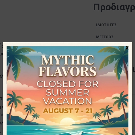
Προδιαγ
ΙΔΙΌΤΗΤΕΣ
ΜΈΓΕΘΟΣ
ουν γλουτένη, σόγια, σινάπι, γάλα,
x
ΠΑΡΑΓΩΓΌΣ
 αυτών.
Διατροφι
αλλά και στον καφέ.
Ενέργεια
ιστες εταιρείες στην ελληνική αγορά
Λιπαρά
 οργάνωση, επιχειρηματικό θάρρος
Κορεσμένα
έρει στο καταναλωτικό κοινό
όλες τις χώρες του κόσμου. Πέρα
Υδατάνθρακες
α έχει δημιουργήσει και δική της