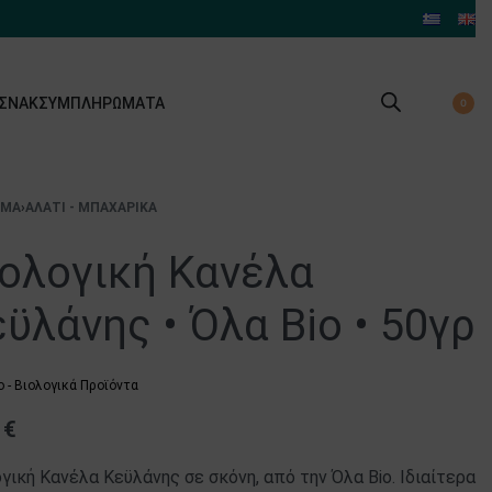
 ΣΝΑΚ
ΣΥΜΠΛΗΡΏΜΑΤΑ
0
ΙΜΑ
›
ΑΛΆΤΙ - ΜΠΑΧΑΡΙΚΆ
ιολογική Κανέλα
ϋλάνης • Όλα Bio • 50γρ
o - Βιολογικά Προϊόντα
0
€
γική Κανέλα Κεϋλάνης σε σκόνη, από την Όλα Bio. Ιδιαίτερα