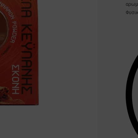
αρωμα
Φυσικ