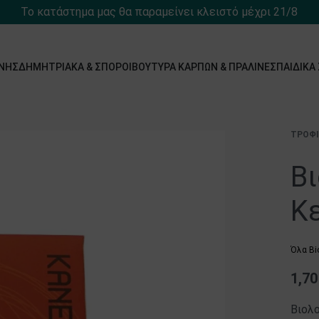
Το κατάστημα μας θα παραμείνει κλειστό μέχρι 21/8
́ΝΗΣ
ΔΗΜΗΤΡΙΑΚΆ & ΣΠΌΡΟΙ
ΒΟΎΤΥΡΑ ΚΑΡΠΏΝ & ΠΡΑΛΊΝΕΣ
ΠΑΙΔΙΚΆ
ΤΡΌΦ
Β
Κε
Όλα Bi
1,7
Βιολο