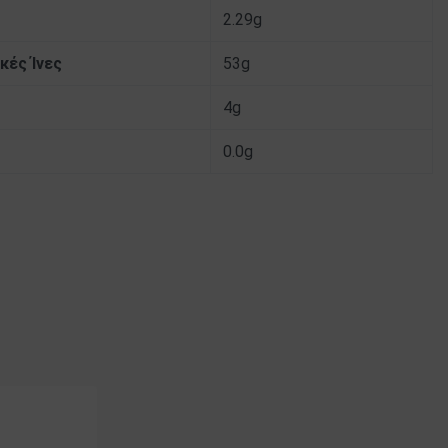
2.29g
κές Ίνες
53g
4g
0.0g