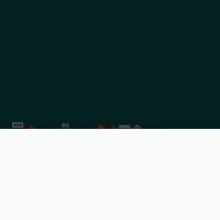
Βιολογική Κανέλα Κεϋλάνης • Όλα
©
Mythic Flavors
2025. All rights reserved.