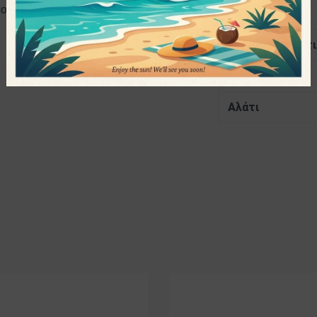
Efori Gi, Pasta Mania κ.α.)
Σάκχαρα
Ολικές Διαιτητι
Πρωτεΐνες
Αλάτι