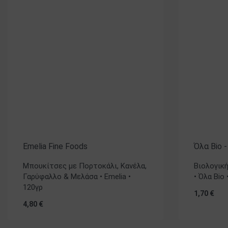
Emelia Fine Foods
Όλα Bio 
Μπουκίτσες με Πορτοκάλι, Κανέλα,
Βιολογικ
Γαρύφαλλο & Μελάσα • Emelia •
• Όλα Bio 
120γρ
1,70
€
4,80
€