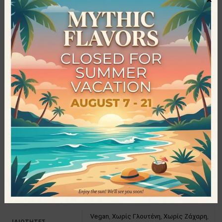
παραγωγή υγιεινών, δροσερών φρουτοποτών και τσαγιών
σε σκόνη. Ξεκίνησε την πορεία της τη δεκαετία του ’90 και
μέχρι σήμερα έχει καταφέρει να κατέχει μία από τις
πρώτες θέσεις στον παγκόσμιο χώρο των ροφημάτων,
στηριζόμενη πάντα στη συνεχή έρευνα και ανάπτυξη, τη
χρησιμοποίηση κορυφαίας ποιότητας συστατικών, αλλά και
τον σύγχρονο εξοπλισμό. Η Bolero έχει στην κατοχή της μία
γκάμα με πάνω από 80 γεύσεις ποτών σε σκόνη, που
καλύπτουν όλα τα γούστα και προσφέρουν ενυδάτωση,
ενέργεια και αναζωογόνηση με τον πιο υγιεινό τρόπο,
κερδίζοντας έτσι την αγάπη, την εμπιστοσύνη και την
ευχαρίστηση των καταναλωτών σε κάθε γωνιά του
πλανήτη!
Προδιαγραφές
Vegan
,
Χωρίς Γλουτένη
,
Χωρίς Ζάχαρη
,
ΙΔΙΌΤΗΤΕΣ