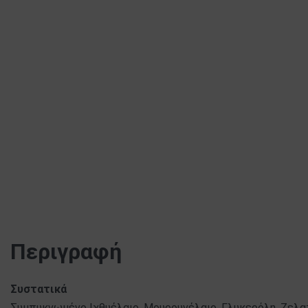
Περιγραφή
Συστατικά
Συμπυκνωμένο Ιχθυέλαιο, Μουρουνέλαιο, Γλυκερόλη, Ζελατ