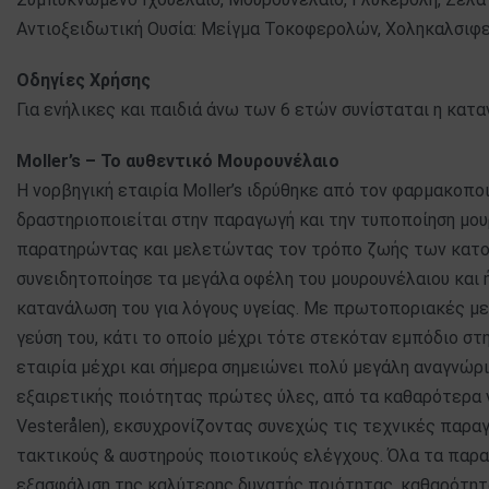
Αντιοξειδωτική Ουσία: Μείγμα Τοκοφερολών, Χοληκαλσιφε
Οδηγίες Χρήσης
Για ενήλικες και παιδιά άνω των 6 ετών συνίσταται η κα
Moller’s – Το αυθεντικό Μουρουνέλαιο
Η νορβηγική εταιρία Moller’s ιδρύθηκε από τον φαρμακοποι
δραστηριοποιείται στην παραγωγή και την τυποποίηση μουρ
παρατηρώντας και μελετώντας τον τρόπο ζωής των κατο
συνειδητοποίησε τα μεγάλα οφέλη του μουρουνέλαιου και 
κατανάλωση του για λόγους υγείας. Με πρωτοποριακές με
γεύση του, κάτι το οποίο μέχρι τότε στεκόταν εμπόδιο στη
εταιρία μέχρι και σήμερα σημειώνει πολύ μεγάλη αναγνώρ
εξαιρετικής ποιότητας πρώτες ύλες, από τα καθαρότερα ν
Vesterålen), εκσυχρονίζοντας συνεχώς τις τεχνικές παρ
τακτικούς & αυστηρούς ποιοτικούς ελέγχους. Όλα τα πα
εξασφάλιση της καλύτερης δυνατής ποιότητας, καθαρότητα