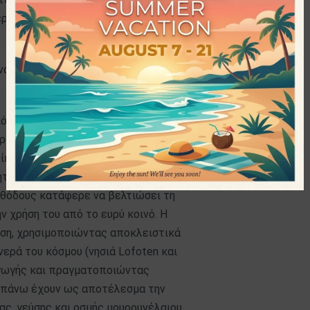
ρόλη (Βιταμίνη D3)
τανάλωση 2 κάψουλων ημερησίως.
ό Peter Moller το μακρινό 1854 και
ουνέλαιου. Ο Peter Moller
ίκων της γύρω περιοχής,
ήταν ο πρώτος που σύστησε την
θόδους κατάφερε να βελτιώσει τη
ν χρήση του από το ευρύ κοινό. Η
ιση, χρησιμοποιώντας αποκλειστικά
ερά του κόσμου (νησιά Lofoten και
αγωγής και πραγματοποιώντας
ραπάνω έχουν ως αποτέλεσμα την
ς, γεύσης και οσμής μουρουνέλαιου,