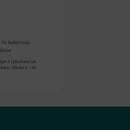
- Το Αυθεντικό
έλαιο
ga-3 Ιχθυέλαιο με
αιο • Moller’s • 30
ς