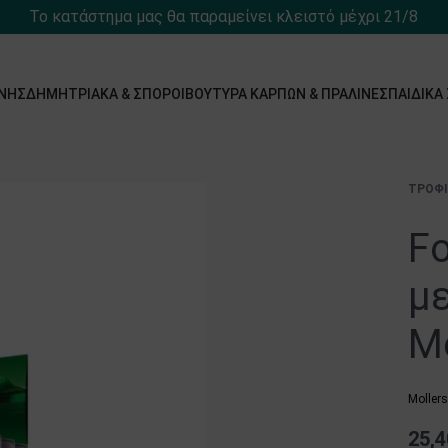
Το κατάστημα μας θα παραμείνει κλειστό μέχρι 21/8
́ΝΗΣ
ΔΗΜΗΤΡΙΑΚΆ & ΣΠΌΡΟΙ
ΒΟΎΤΥΡΑ ΚΑΡΠΏΝ & ΠΡΑΛΊΝΕΣ
ΠΑΙΔΙΚΆ
ΤΡΌΦ
Fo
μ
Mo
Moller
25,