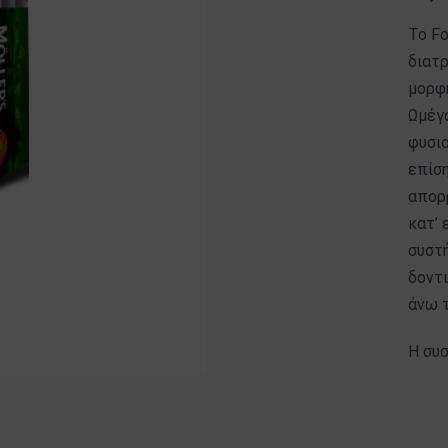
Το Fo
διατ
μορφ
Ωμέγ
φυσιο
επίση
απορ
κατ’ 
συστ
δοντι
άνω 
Η συσ