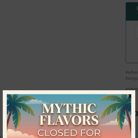
Κατηγο
ΚΟΙΝΟ
x
Προδιαγ
ΠΑΡΑΓΩΓΌΣ
ίνη (Συστατικό της κάψουλας),