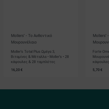
Mollers' - Το Αυθεντικό
Mollers' 
Μουρουνέλαιο
Μουρουν
Moller’s Total Plus Ωμέγα 3,
Forte Ome
Βιταμίνες & Μέταλλα • Moller’s • 28
Μουρουνέλ
κάψουλες & 28 ταμπλέτες
κάψουλε
16,20
€
5,70
€