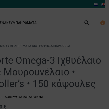
 ΣΝΑΚ
ΣΥΜΠΛΗΡΏΜΑΤΑ
0
ΙΜΑ
›
ΣΥΜΠΛΗΡΏΜΑΤΑ ΔΙΑΤΡΟΦΉΣ
›
ΛΙΠΑΡΆ ΟΞΈΑ
rte Omega-3 Ιχθυέλαιο
ε Μουρουνέλαιο •
ller’s • 150 κάψουλες
s' - Το Αυθεντικό Μουρουνέλαιο
40
€