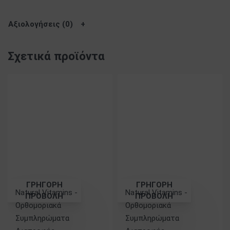
Αξιολογήσεις (0)
Σχετικά προϊόντα
ΓΡΗΓΟΡΗ
ΓΡΗΓΟΡΗ
Natural Vitamins -
Natural Vitamins -
ΠΡΟΒΟΛΗ
ΠΡΟΒΟΛΗ
Ορθομοριακά
Ορθομοριακά
Συμπληρώματα
Συμπληρώματα