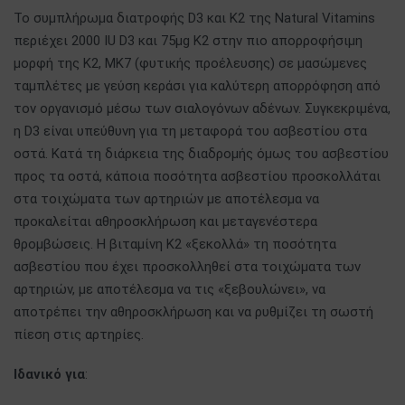
Το συμπλήρωμα διατροφής D3 και Κ2 της Natural Vitamins
περιέχει 2000 IU D3 και 75μg K2 στην πιο απορροφήσιμη
μορφή της Κ2, ΜΚ7 (φυτικής προέλευσης) σε μασώμενες
ταμπλέτες με γεύση κεράσι για καλύτερη απορρόφηση από
τον οργανισμό μέσω των σιαλογόνων αδένων. Συγκεκριμένα,
η D3 είναι υπεύθυνη για τη μεταφορά του ασβεστίου στα
οστά. Κατά τη διάρκεια της διαδρομής όμως του ασβεστίου
προς τα οστά, κάποια ποσότητα ασβεστίου προσκολλάται
στα τοιχώματα των αρτηριών με αποτέλεσμα να
προκαλείται αθηροσκλήρωση και μεταγενέστερα
θρομβώσεις. Η βιταμίνη Κ2 «ξεκολλά» τη ποσότητα
ασβεστίου που έχει προσκολληθεί στα τοιχώματα των
αρτηριών, με αποτέλεσμα να τις «ξεβουλώνει», να
αποτρέπει την αθηροσκλήρωση και να ρυθμίζει τη σωστή
πίεση στις αρτηρίες.
Ιδανικό για
: