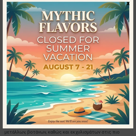
x
Προσθήκη στο καλάθι
NAV-024
Κατηγορία:
Βιταμίνες - Πολυβιταμίνες
ΚΟΙΝΟΠΟΙΗΣΗ
Περιγραφή
Δοσολογία
Μία μασώμενη ταμπλέτα, 1 έως 3 φορές, μαζί με τα γεύματα.
Natural Vitamins
Η Natural Vitamins είναι μια πρωτοποριακή εταιρία που
δραστηριοποιείται στον χώρο των συμπληρωμάτων
διατροφής. Συγκεκριμένα, οι ορθομοριακές φόρμουλες της
Natural Vitamins, αποτελούν ένα συνδυασμό βιταμινών,
μετάλλων, βοτάνων, καθώς και εκχυλισμάτων στις πιο