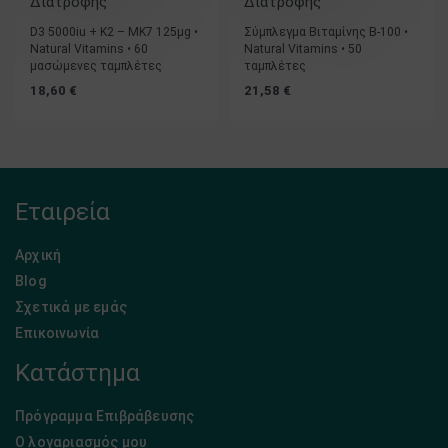
Διατροφής
Διατροφής
D3 5000iu + K2 – MK7 125μg •
Σύμπλεγμα Βιταμίνης B-100 •
Natural Vitamins • 60
Natural Vitamins • 50
μασώμενες ταμπλέτες
ταμπλέτες
18,60
€
21,58
€
Εταιρεία
Αρχική
Blog
Σχετικά με εμάς
Επικοινωνία
Κατάστημα
Πρόγραμμα Επιβράβευσης
Ο λογαριασμός μου