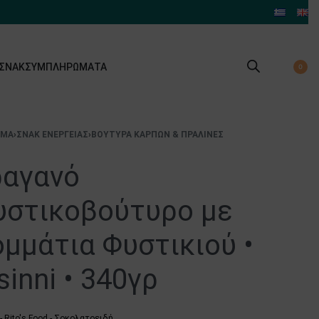
 ΣΝΑΚ
ΣΥΜΠΛΗΡΏΜΑΤΑ
0
ΙΜΑ
›
ΣΝΑΚ ΕΝΈΡΓΕΙΑΣ
›
ΒΟΎΤΥΡΑ ΚΑΡΠΏΝ & ΠΡΑΛΊΝΕΣ
ραγανό
υστικοβούτυρο με
μμάτια Φυστικιού •
sinni • 340γρ
 - Rito's Food - Σοκολατοειδή