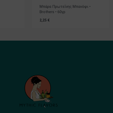
Βαθμολογήθηκε με
5.00
από 5
Μπάρα Πρωτεΐνης Μπανόφι •
Brothers • 60γρ
2,25
€