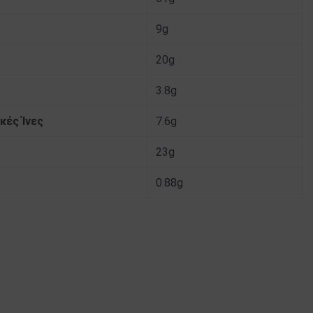
9g
20g
3.8g
κές Ίνες
7.6g
23g
0.88g