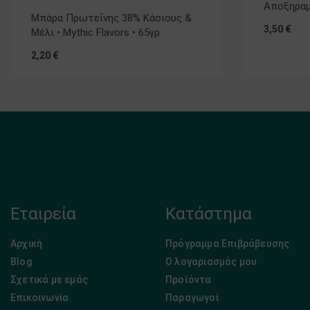
Αποξηραμέ
Βαθμολογήθηκε με
5.00
από 5
Μπάρα Πρωτεΐνης 38% Κάσιους &
3,50
€
Μέλι • Mythic Flavors • 65γρ
2,20
€
Εταιρεία
Κατάστημα
Αρχική
Πρόγραμμα Επιβράβευσης
Blog
Ο λογαριασμός μου
Σχετικά με εμάς
Προϊόντα
Επικοινωνία
Παραγωγοί