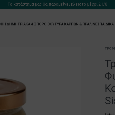
Το κατάστημα μας θα παραμείνει κλειστό μέχρι 21/8
́ΝΗΣ
ΔΗΜΗΤΡΙΑΚΆ & ΣΠΌΡΟΙ
ΒΟΎΤΥΡΑ ΚΑΡΠΏΝ & ΠΡΑΛΊΝΕΣ
ΠΑΙΔΙΚΆ
ΤΡΌΦ
Τ
Φ
Κο
Si
Sisinni