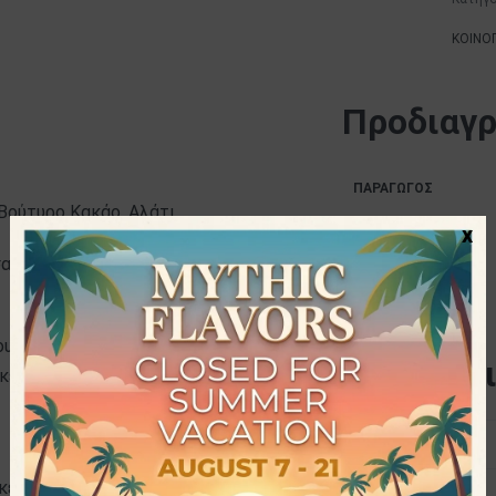
ΚΟΙΝΟ
Προδιαγ
ΠΑΡΑΓΩΓΌΣ
 Βούτυρο Κακάο, Αλάτι
x
ΙΔΙΌΤΗΤΕΣ
αμιού.
ΜΈΓΕΘΟΣ
υ ψωμιού και να το χρησιμοποιήσετε
Διατροφι
κευή smoothy! Ταιριάζει ιδανικά με
Ενέργεια
ηκε από τον Giacomo και την Μαίρη
Λιπαρά