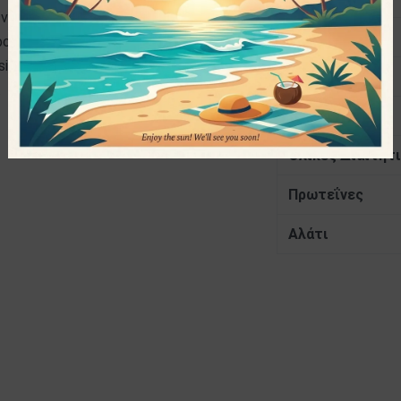
γένειας είναι κορυφαίας ποιότητας και
Κορεσμένα
οί ποιοτικοί έλεγχοι, οι άριστες
sinni συμβάλλουν στην παραγωγή
Υδατάνθρακες
.
Σάκχαρα
Ολικές Διαιτητι
Πρωτεΐνες
Αλάτι