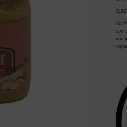
3,2
Πεντ
φυστι
και μ
Vegan