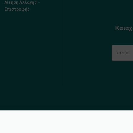
Αίτηση Αλλαγής –
Επιστροφής
Καταχ
τια Φυστικιού • Sisinni • 340γρ