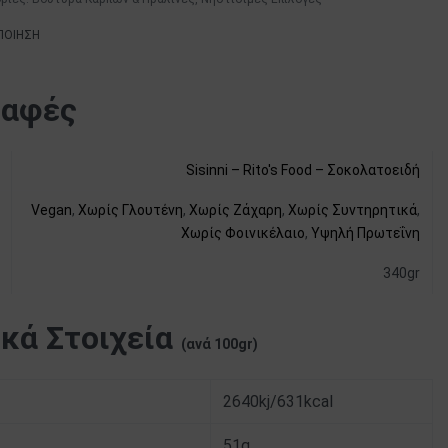
ΠΟΙΗΣΗ
ραφές
Sisinni – Rito's Food – Σοκολατοειδή
Vegan
,
Χωρίς Γλουτένη
,
Χωρίς Ζάχαρη
,
Χωρίς Συντηρητικά
,
Χωρίς Φοινικέλαιο
,
Υψηλή Πρωτεΐνη
340gr
κά Στοιχεία
(ανά 100gr)
2640kj/631kcal
51g