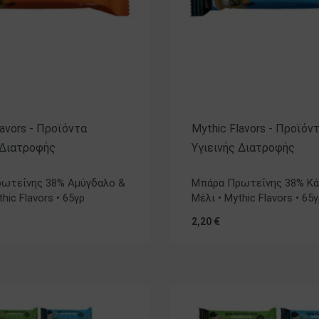
lavors - Προϊόντα
Mythic Flavors - Προϊόν
 Διατροφής
Υγιεινής Διατροφής
ηκε με
5.00
από 5
Βαθμολογήθηκε με
5.00
από 5
ωτεΐνης 38% Αμύγδαλο &
Μπάρα Πρωτεΐνης 38% Κά
hic Flavors • 65γρ
Μέλι • Mythic Flavors • 65
2,20
€