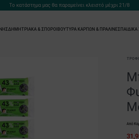
Το κατάστημα μας θα παραμείνει κλειστό μέχρι 21/8
́ΝΗΣ
ΔΗΜΗΤΡΙΑΚΆ & ΣΠΌΡΟΙ
ΒΟΎΤΥΡΑ ΚΑΡΠΏΝ & ΠΡΑΛΊΝΕΣ
ΠΑΙΔΙΚΆ
ΤΡΌΦ
Μ
Φυ
M
Από Κα
31,