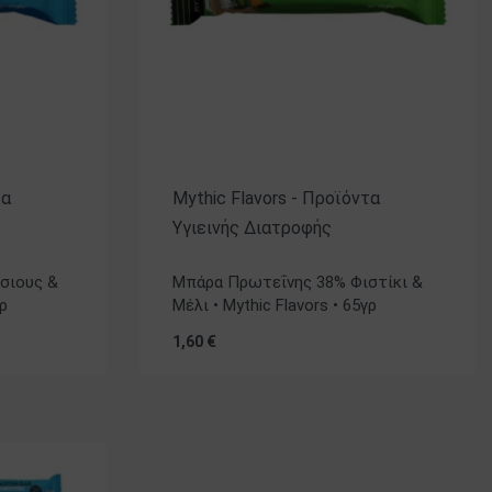
τα
Mythic Flavors - Προϊόντα
Υγιεινής Διατροφής
Βαθμολογήθηκε με
5.00
από 5
σιους &
Μπάρα Πρωτεΐνης 38% Φιστίκι &
γρ
Μέλι • Mythic Flavors • 65γρ
1,60
€