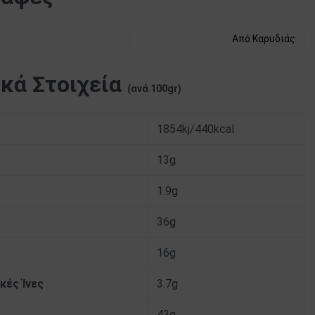
Από Καρυδιάς
κά Στοιχεία
(ανά 100gr)
1854kj/440kcal
13g
1.9g
36g
16g
κές Ίνες
3.7g
43g