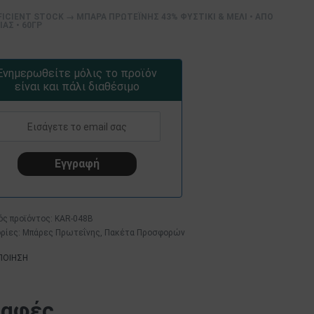
FICIENT STOCK → ΜΠΆΡΑ ΠΡΩΤΕΪ́ΝΗΣ 43% ΦΥΣΤΊΚΙ & ΜΈΛΙ • ΑΠΌ
ΆΣ • 60ΓΡ
Ενημερωθείτε μόλις το προϊόν
είναι και πάλι διαθέσιμο
KAR-048B
ρίες:
Μπάρες Πρωτεΐνης
,
Πακέτα Προσφορών
ΠΟΙΗΣΗ
ραφές