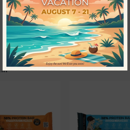
Αλάτι
ι…