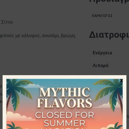
ΠΑΡΑΓΩΓΌΣ
 Σίτου
Διατροφι
αρπούς με κέλυφος, σουσάμι, βρώμη,
Ενέργεια
Λιπαρά
Κορεσμένα
x
ι μία επιχείρηση από την Κατερίνη,
Υδατάνθρακες
ών. Η σπεσιαλιτέ της οικογένειας
 κορυφαίας ποιότητας και θρεπτικής
Σάκχαρα
Ολικές Διαιτητι
Πρωτεΐνες