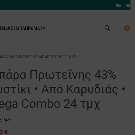
 ΣΝΑΚ
ΣΥΜΠΛΗΡΏΜΑΤΑ
0
ΙΜΑ
›
ΣΝΑΚ ΕΝΈΡΓΕΙΑΣ
›
ΜΠΆΡΕΣ ΠΡΩΤΕΪ́ΝΗΣ
πάρα Πρωτεΐνης 43%
στίκι • Από Καρυδιάς •
ega Combo 24 τμχ
ρυδιάς
92
€