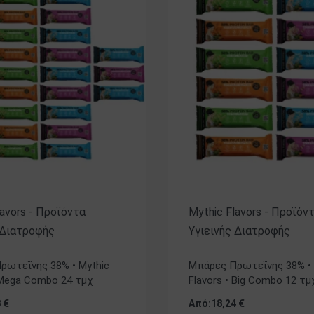
lavors - Προϊόντα
Mythic Flavors - Προϊόν
 Διατροφής
Υγιεινής Διατροφής
ηκε με
5.00
από 5
Βαθμολογήθηκε με
5.00
από 5
ρωτεΐνης 38% • Mythic
Μπάρες Πρωτεΐνης 38% • 
 Mega Combo 24 τμχ
Flavors • Big Combo 12 τμ
8
€
Από:
18,24
€