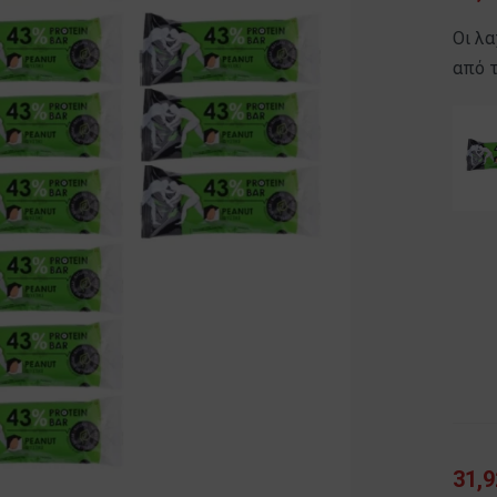
Οι λ
από τ
31,