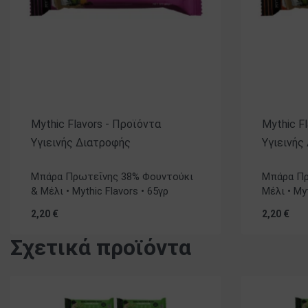
Mythic Flavors - Προϊόντα
Mythic F
Υγιεινής Διατροφής
Υγιεινής
Βαθμολογήθηκε με
5.00
από 5
Βαθμολογήθ
Μπάρα Πρωτεΐνης 38% Φουντούκι
Μπάρα Πρ
& Μέλι • Mythic Flavors • 65γρ
Μέλι • Myt
2,20
€
2,20
€
Σχετικά προϊόντα