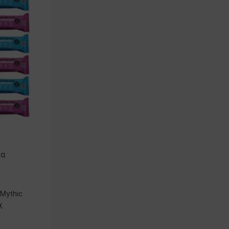
τα
Mythic
χ