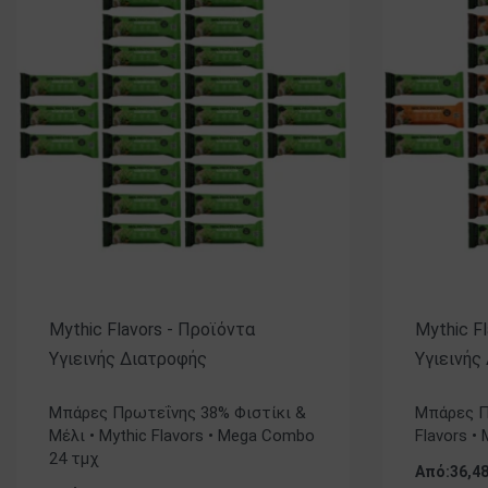
Mythic Flavors - Προϊόντα
Mythic F
Υγιεινής Διατροφής
Υγιεινής
Βαθμολογήθηκε με
5.00
από 5
Βαθμολογήθ
Μπάρες Πρωτεΐνης 38% Φιστίκι &
Μπάρες Π
Μέλι • Mythic Flavors • Mega Combo
Flavors •
24 τμχ
Από:
36,4