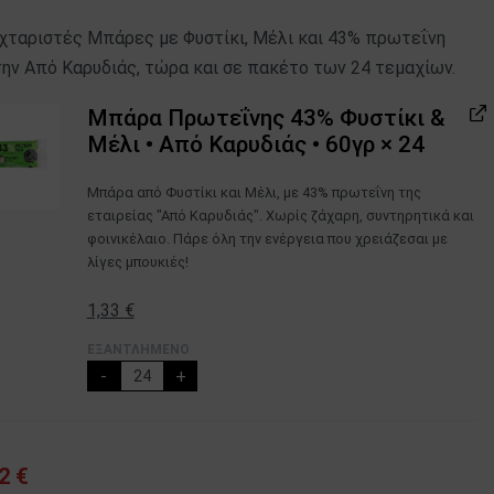
αχταριστές Μπάρες με Φυστίκι, Μέλι και 43% πρωτεΐνη
ην Από Καρυδιάς, τώρα και σε πακέτο των 24 τεμαχίων.
Μπάρα Πρωτεΐνης 43% Φυστίκι &
Μέλι • Από Καρυδιάς • 60γρ
× 24
Μπάρα από Φυστίκι και Μέλι, με 43% πρωτεΐνη της
εταιρείας "Από Καρυδιάς". Χωρίς ζάχαρη, συντηρητικά και
φοινικέλαιο. Πάρε όλη την ενέργεια που χρειάζεσαι με
λίγες μπουκιές!
1,33
€
ΕΞΑΝΤΛΗΜΈΝΟ
-
+
92
€