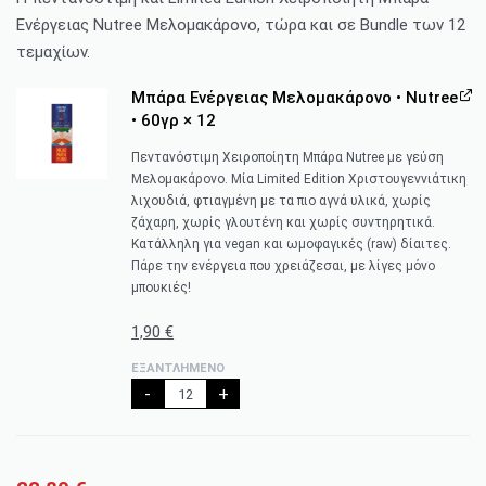
Ενέργειας Nutree Μελομακάρονο, τώρα και σε Bundle των 12
τεμαχίων.
Μπάρα Ενέργειας Μελομακάρονο • Nutree
• 60γρ
× 12
Πεντανόστιμη Χειροποίητη Μπάρα Nutree με γεύση
Μελομακάρονο. Μία Limited Edition Χριστουγεννιάτικη
λιχουδιά, φτιαγμένη με τα πιο αγνά υλικά, χωρίς
ζάχαρη, χωρίς γλουτένη και χωρίς συντηρητικά.
Κατάλληλη για vegan και ωμοφαγικές (raw) δίαιτες.
Πάρε την ενέργεια που χρειάζεσαι, με λίγες μόνο
μπουκιές!
1,90
€
ΕΞΑΝΤΛΗΜΈΝΟ
-
+