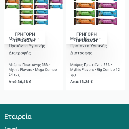
ΓΡΗΓΟΡΗ
ΓΡΗΓΟΡΗ
Mythic Flavors -
Mythic Flavors -
ΠΡΟΒΟΛΗ
ΠΡΟΒΟΛΗ
Προϊόντα Υγιεινής
Προϊόντα Υγιεινής
Διατροφής
Διατροφής
Βαθμολογήθηκε με
5.00
από 5
Βαθμολογήθηκε με
5.00
από 5
Μπάρες Πρωτεΐνης 38% •
Μπάρες Πρωτεΐνης 38% •
Mythic Flavors • Mega Combo
Mythic Flavors • Big Combo 12
24 τμχ
τμχ
Από:
36,48
€
Από:
18,24
€
Εταιρεία
Αρχική