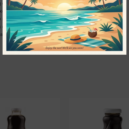
 οργάνωση, θάρρος και τεχνογνωσία,
κό κοινό τεράστια ποικιλία
κόσμου. Πέρα από τις εταιρίες με
ι δική της ιδιωτική ετικέτα με
 κ.α.)