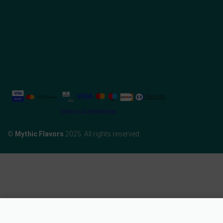
©
Mythic Flavors
2025. All rights reserved.
Άλατα Epsom • Όλα Bio • 500γρ