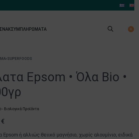
 ΣΝΑΚ
ΣΥΜΠΛΗΡΏΜΑΤΑ
0
ΙΜΑ
›
SUPERFOODS
ατα Epsom • Όλα Bio •
00γρ
o - Βιολογικά Προϊόντα
0
€
 Epsom ή αλλιώς θειικό μαγνήσιο, χωρίς αλουμίνιο, ειδικά