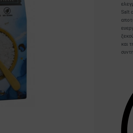
ελεγμ
Salt 
αποτ
ευεργ
ξεκού
και τ
συντη