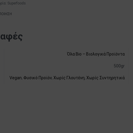
ρία:
Superfoods
ΠΟΙΗΣΗ
ραφές
Όλα Bio – Βιολογικά Προϊόντα
500gr
Vegan
,
Φυσικό Προϊόν
,
Χωρίς Γλουτένη
,
Χωρίς Συντηρητικά