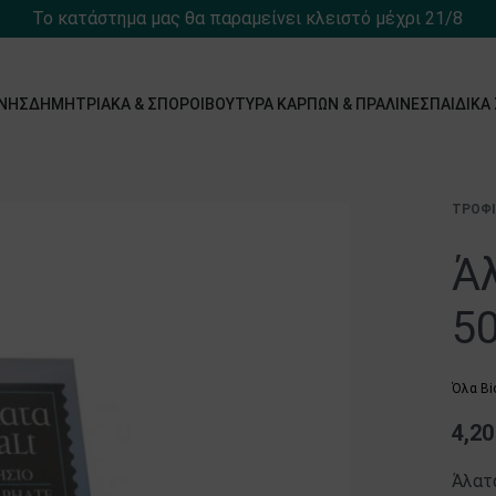
Το κατάστημα μας θα παραμείνει κλειστό μέχρι 21/8
́ΝΗΣ
ΔΗΜΗΤΡΙΑΚΆ & ΣΠΌΡΟΙ
ΒΟΎΤΥΡΑ ΚΑΡΠΏΝ & ΠΡΑΛΊΝΕΣ
ΠΑΙΔΙΚΆ
ΤΡΌΦ
Άλ
5
Όλα Bi
4,2
Άλατα