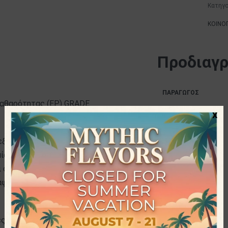
Κατηγο
ΚΟΙΝΟ
Προδιαγ
ΠΑΡΑΓΩΓΌΣ
καθαρότητας (EP) GRADE
x
ΜΈΓΕΘΟΣ
ΙΔΙΌΤΗΤΕΣ
 εξωτερική χρήση. Προσθέτετε ένα
 μία εβδομάδα, αμέσως μετά το
ι σε ποδόλουτρο ή γενικότερα στο
φή με τα μάτια.
ες εταιρείες στην ελληνική αγορά