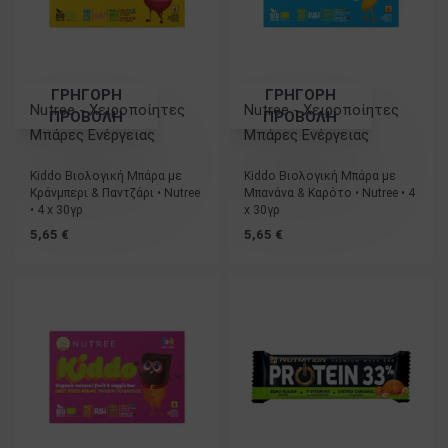
ΓΡΗΓΟΡΗ
ΓΡΗΓΟΡΗ
Nutree - Χειροποίητες
Nutree - Χειροποίητες
ΠΡΟΒΟΛΗ
ΠΡΟΒΟΛΗ
Μπάρες Ενέργειας
Μπάρες Ενέργειας
Βαθμολογήθηκε με
5.00
από 5
Βαθμολογήθηκε με
5.00
από 5
Kiddo Βιολογική Μπάρα με
Kiddo Βιολογική Μπάρα με
Κράνμπερι & Παντζάρι • Nutree
Μπανάνα & Καρότο • Nutree • 4
• 4 x 30γρ
x 30γρ
5,65
€
5,65
€