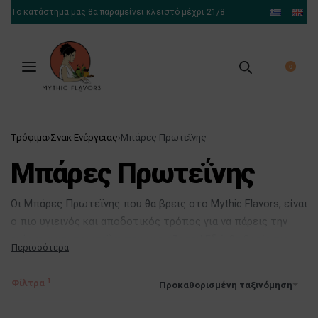
Το κατάστημα μας θα παραμείνει κλειστό μέχρι 21/8
0
Τρόφιμα
›
Σνακ Ενέργειας
›
Μπάρες Πρωτεΐνης
Μπάρες Πρωτεΐνης
Οι Μπάρες Πρωτεΐνης που θα βρεις στο Mythic Flavors, είναι
ο πιο υγιεινός και αποδοτικός τρόπος για να πάρεις την
ενέργεια και πρωτεΐνη που χρειάζεσαι! Εδώ θα βρείς τις
καλύτερες
μπάρες με υψηλά ποσοστά πρωτεΐνης
|
vegan
μπάρες
|
βιολογικές μπάρες για παιδιά
|
μπάρες χωρίς
Φίλτρα
Προκαθορισμένη ταξινόμηση
ζάχαρη
|
μπάρες χωρίς γλουτένη
καθώς και πολλές
υπέροχες μπάρες δημητριακών που λατρεύουν μικροί και