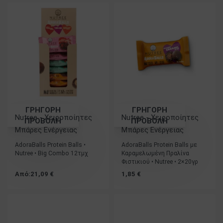
μεγάλοι!
ΓΡΗΓΟΡΗ
ΓΡΗΓΟΡΗ
Nutree - Χειροποίητες
Nutree - Χειροποίητες
ΠΡΟΒΟΛΗ
ΠΡΟΒΟΛΗ
Μπάρες Ενέργειας
Μπάρες Ενέργειας
AdoraBalls Protein Balls •
AdoraBalls Protein Balls με
Nutree • Big Combo 12τμχ
Καραμελωμένη Πραλίνα
Φιστικιού • Nutree • 2×20γρ
Από:
21,09
€
1,85
€