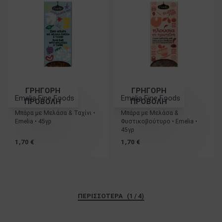
ΓΡΗΓΟΡΗ
ΓΡΗΓΟΡΗ
Emelia Fine Foods
Emelia Fine Foods
ΠΡΟΒΟΛΗ
ΠΡΟΒΟΛΗ
Μπάρα με Μελάσα & Ταχίνι •
Μπάρα με Μελάσα &
Emelia • 45γρ
Φυστικοβούτυρο • Emelia •
45γρ
1,70
€
1,70
€
(1 / 4)